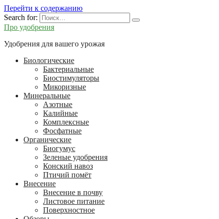
Перейти к содержанию
Search for:
Про удобрения
Удобрения для вашего урожая
Биологические
Бактериальные
Биостимуляторы
Микоризные
Минеральные
Азотные
Калийные
Комплексные
Фосфатные
Органические
Биогумус
Зеленые удобрения
Конский навоз
Птичий помёт
Внесение
Внесение в почву
Листовое питание
Поверхностное
Обзоры