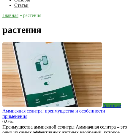
Статьи
Главная
»
растения
растения
Азотные
Аммиачная селитра: преимущества и особенности
применения
0
2.6к.
Преимущества аммиачной селитры Аммиачная селитра – это
одно из самых эффективных азотных удобрений, которое